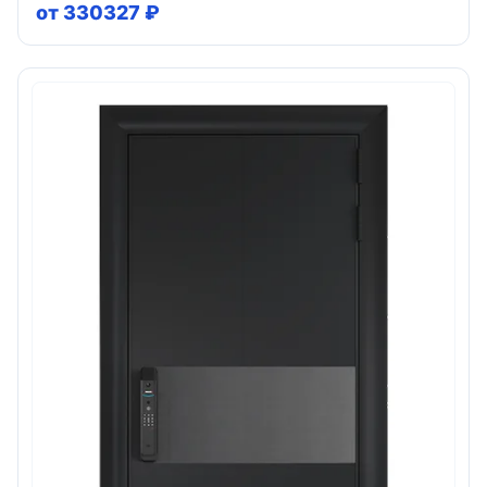
от 330327 ₽