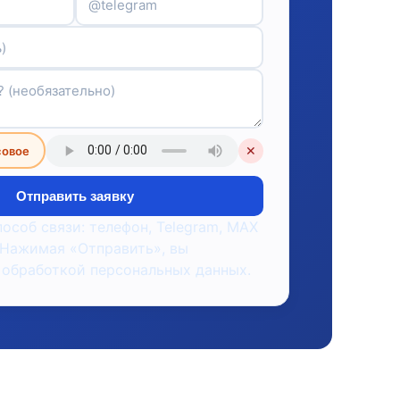
совое
✕
Отправить заявку
пособ связи: телефон, Telegram, MAX
 Нажимая «Отправить», вы
 обработкой персональных данных.