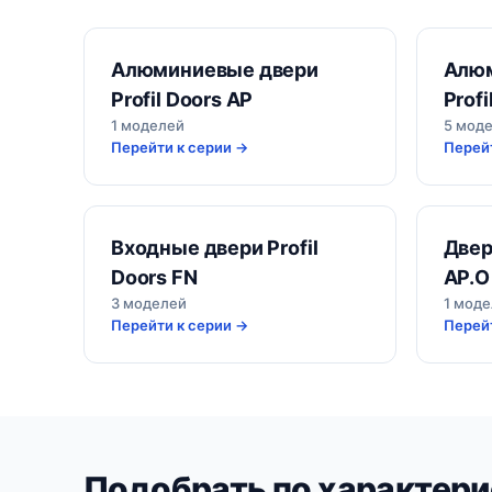
Алюминиевые двери
Алюм
Profil Doors AP
Profi
1 моделей
5 мод
Перейти к серии →
Перейт
Входные двери Profil
Двер
Doors FN
AP.O
3 моделей
1 мод
Перейти к серии →
Перейт
Подобрать по характери