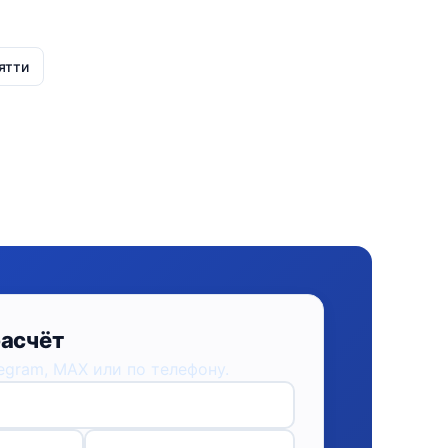
ятти
расчёт
egram, MAX или по телефону.