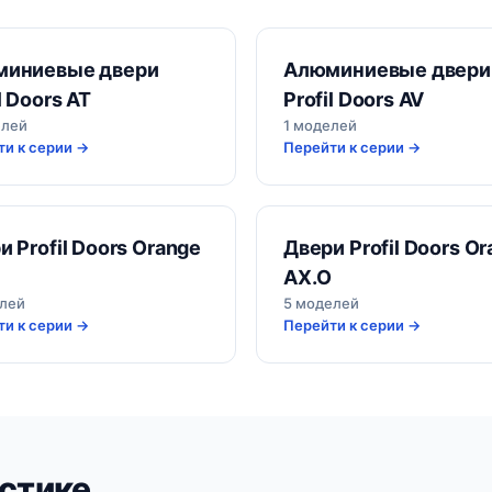
иниевые двери
Алюминиевые двери
l Doors AT
Profil Doors AV
елей
1 моделей
и к серии →
Перейти к серии →
и Profil Doors Orange
Двери Profil Doors O
AX.O
елей
5 моделей
и к серии →
Перейти к серии →
стике