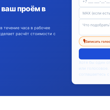
 ваш проём в
в течение часа в рабочее
сделает расчёт стоимости с
🎙
Записать голо
Хотя бы один с
или голосовое.
соглашаетесь с