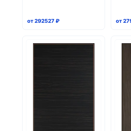
от 292527 ₽
от 27