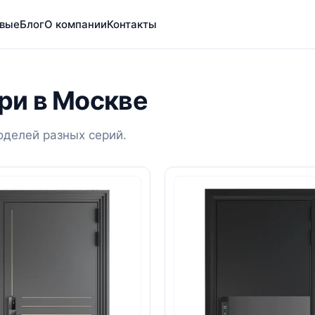
вые
Блог
О компании
Контакты
ри в Москве
делей разных серий.