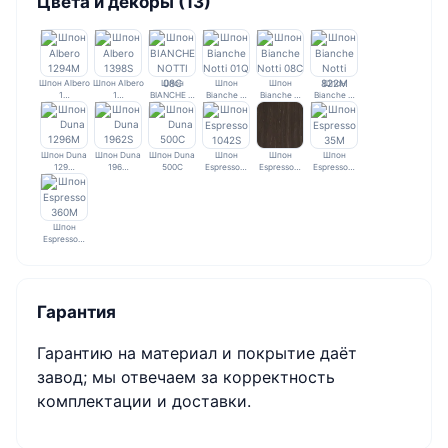
Цвета и декоры (13)
Шпон Albero
Шпон Albero
Шпон
Шпон
Шпон
Шпон
1…
1…
BIANCHE …
Bianche …
Bianche …
Bianche …
Шпон Duna
Шпон Duna
Шпон Duna
Шпон
Шпон
Шпон
129…
196…
500C
Espresso…
Espresso…
Espresso…
Шпон
Espresso…
Гарантия
Гарантию на материал и покрытие даёт
завод; мы отвечаем за корректность
комплектации и доставки.