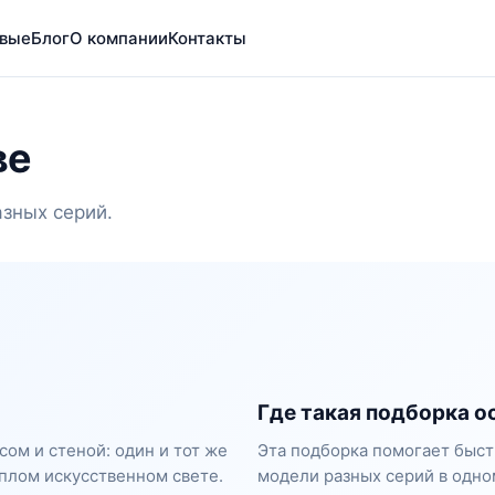
вые
Блог
О компании
Контакты
ве
зных серий.
Где такая подборка о
сом и стеной: один и тот же
Эта подборка помогает быст
плом искусственном свете.
модели разных серий в одно