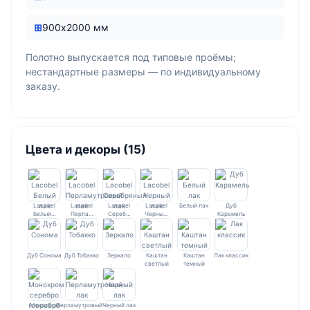
900х2000 мм
Полотно выпускается под типовые проёмы;
нестандартные размеры — по индивидуальному
заказу.
Цвета и декоры (15)
Lacobel
Lacobel
Lacobel
Lacobel
Белый лак
Дуб
Белый…
Перла…
Сереб…
Черны…
Карамель
Дуб Сонома
Дуб Тобакко
Зеркало
Каштан
Каштан
Лак классик
светлый
темный
Монохром
Перламутровый…
Черный лак