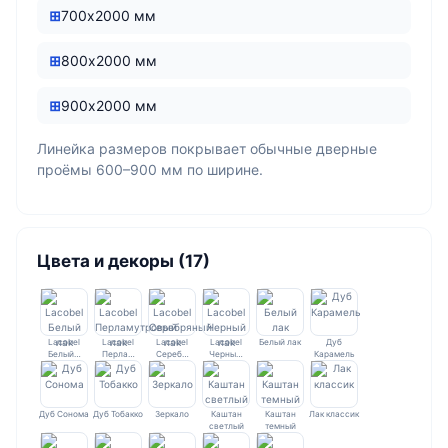
700х2000 мм
800х2000 мм
900х2000 мм
Линейка размеров покрывает обычные дверные
проёмы 600–900 мм по ширине.
Цвета и декоры (17)
Lacobel
Lacobel
Lacobel
Lacobel
Белый лак
Дуб
Белый…
Перла…
Сереб…
Черны…
Карамель
Дуб Сонома
Дуб Тобакко
Зеркало
Каштан
Каштан
Лак классик
светлый
темный