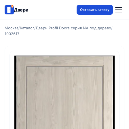
Двери
Оставить заявку
Москва
/
Каталог
/
Двери Profil Doors серия NA под дерево
/
1002617