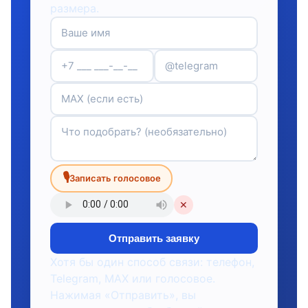
размера.
🎙
Записать голосовое
✕
Отправить заявку
Хотя бы один способ связи: телефон,
Telegram, MAX или голосовое.
Нажимая «Отправить», вы