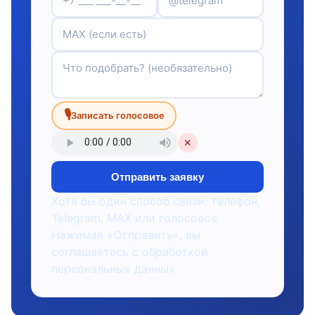
🎙
Записать голосовое
✕
Отправить заявку
Хотя бы один способ связи: телефон,
Telegram, MAX или голосовое.
Нажимая «Отправить», вы
соглашаетесь с обработкой
персональных данных.