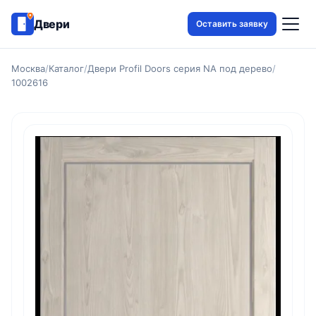
Двери
Оставить заявку
Москва
/
Каталог
/
Двери Profil Doors серия NA под дерево
/
1002616