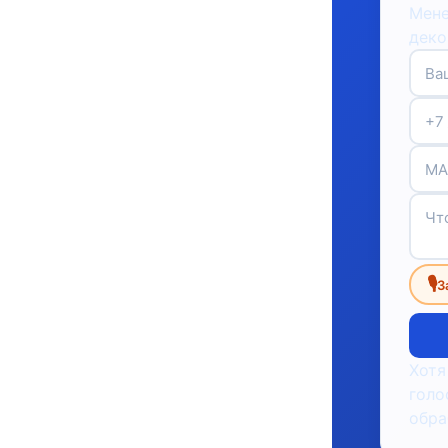
Мене
деко
🎙
З
Хотя
голо
обра