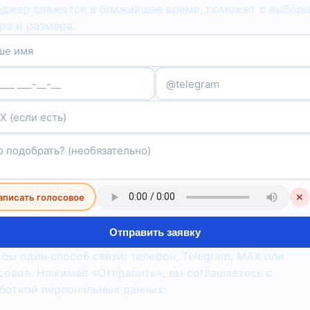
джер свяжется в ближайшее время, поможет с выбор
ра и размера.
аписать голосовое
✕
Отправить заявку
 бы один способ связи: телефон, Telegram, MAX или
совое. Нажимая «Отправить», вы соглашаетесь с
боткой персональных данных.