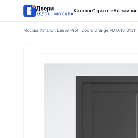
Двери
Каталог
Скрытые
Алюминие
ЗДЕСЬ · МОСКВА
Москва
/
Каталог
/
Двери Profil Doors Orange PD.O
/
1010131