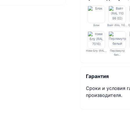
Блэк
Вайт (RAL 110…
Г
Нэви Блу (RAL…
Перламутр
бел…
Гарантия
Сроки и условия г
производителя.