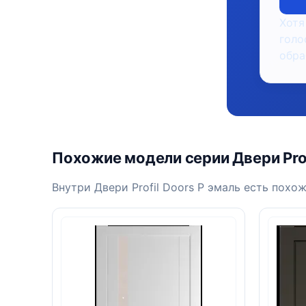
Хотя
голо
обра
Похожие модели серии Двери Prof
Внутри Двери Profil Doors P эмаль есть похожи