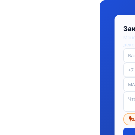
Зак
Мене
деко
🎙
З