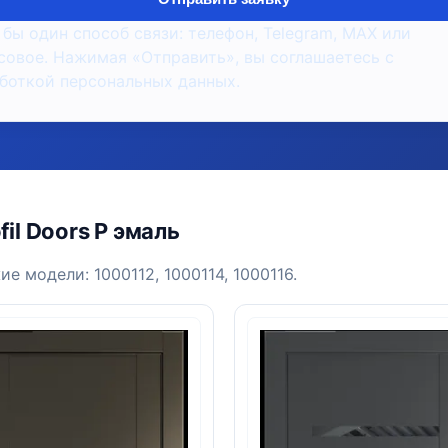
 бы один способ связи: телефон, Telegram, MAX или
совое. Нажимая «Отправить», вы соглашаетесь с
боткой персональных данных.
il Doors P эмаль
е модели: 1000112, 1000114, 1000116.