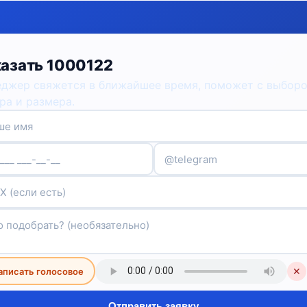
азать 1000122
джер свяжется в ближайшее время, поможет с выбор
ра и размера.
аписать голосовое
✕
Отправить заявку