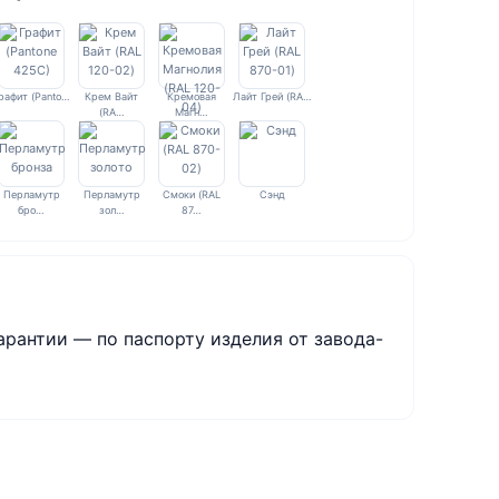
рафит (Panto…
Крем Вайт
Кремовая
Лайт Грей (RA…
(RA…
Магн…
Перламутр
Перламутр
Смоки (RAL
Сэнд
бро…
зол…
87…
арантии — по паспорту изделия от завода-