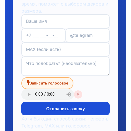
время, поможет с выбором декора и
размера.
🎙
Записать голосовое
✕
Отправить заявку
Хотя бы один способ связи: телефон,
Telegram, MAX или голосовое.