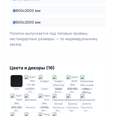
800х2000 мм
900х2000 мм
Полотно выпускается под типовые проёмы;
нестандартные размеры — по индивидуальному
заказу.
Цвета и декоры (16)
Блэк
Вайт (RAL
Графит
Графит
Крем Вайт
Кремовая
110…
(Panto…
(RA…
Магн…
Лайт Грей
Матовое
Нэви Блу
Перламутр
Перламутр
Перламутр
(RA…
(RAL…
бел…
бро…
зол…