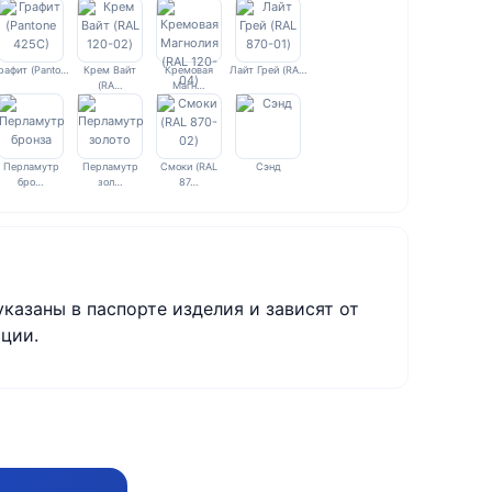
рафит (Panto…
Крем Вайт
Кремовая
Лайт Грей (RA…
(RA…
Магн…
Перламутр
Перламутр
Смоки (RAL
Сэнд
бро…
зол…
87…
указаны в паспорте изделия и зависят от
ции.