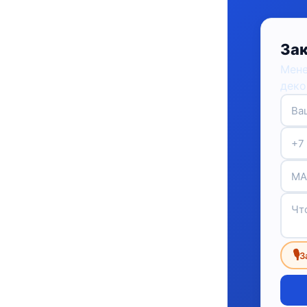
Зак
Мене
деко
🎙
З