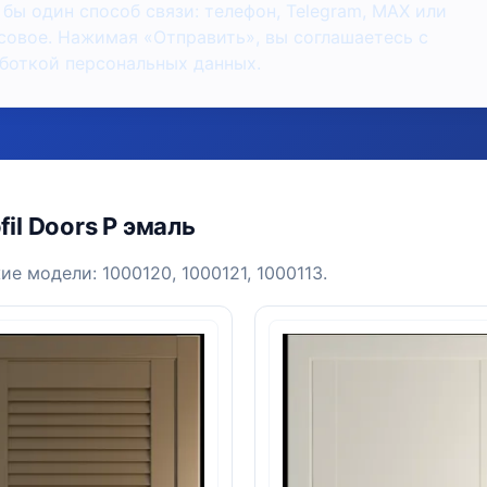
 бы один способ связи: телефон, Telegram, MAX или
совое. Нажимая «Отправить», вы соглашаетесь с
боткой персональных данных.
il Doors P эмаль
ие модели: 1000120, 1000121, 1000113.