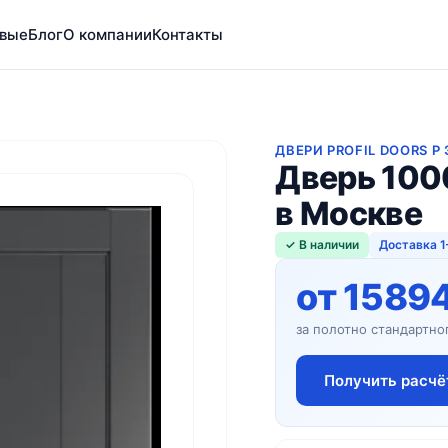
вые
Блог
О компании
Контакты
ДВЕРИ PROFIL DOORS P
Дверь 100
в Москве
✓ В наличии
Доставка 1
от 1589
за полотно стандартно
Получить расчё