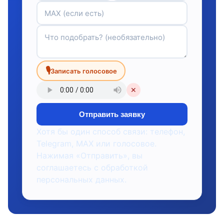
🎙
Записать голосовое
✕
Отправить заявку
Хотя бы один способ связи: телефон,
Telegram, MAX или голосовое.
Нажимая «Отправить», вы
соглашаетесь с обработкой
персональных данных.