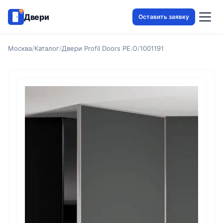
Двери
Оставить заявку
Москва
/
Каталог
/
Двери Profil Doors PE.O
/
1001191