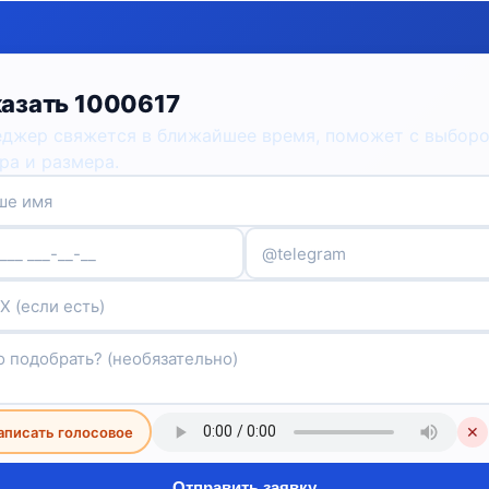
азать 1000617
джер свяжется в ближайшее время, поможет с выбор
ра и размера.
аписать голосовое
✕
Отправить заявку