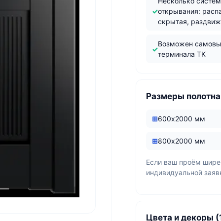
Несколько систе
открывания: расп
скрытая, раздви
Возможен самовы
терминала ТК
Размеры полотна
600х2000 мм
800х2000 мм
Если ваш проём шире
индивидуальной заяв
Цвета и декоры (