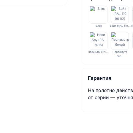
Блэк
Вайт (RAL 110…
Г
Нэви Блу (RAL…
Перламутр
бел…
Гарантия
На полотно действ
от серии — уточня