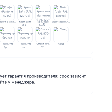
рафит (Panto…
Крем Вайт
Кремовая
Лайт Грей (RA…
(RA…
Магн…
Перламутр
Перламутр
Смоки (RAL
Сэнд
бро…
зол…
87…
ует гарантия производителя; срок зависит
йте у менеджера.