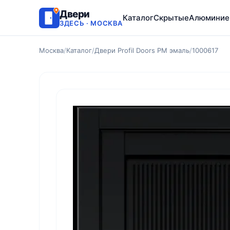
Двери
Каталог
Скрытые
Алюминие
ЗДЕСЬ · МОСКВА
Москва
/
Каталог
/
Двери Profil Doors PM эмаль
/
1000617