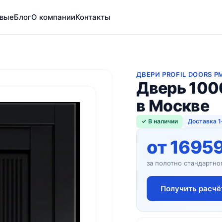
вые
Блог
О компании
Контакты
ДВЕРИ PROFIL DOORS P
Дверь 100
в Москве
✓ В наличии
Доставка 1
от 1695
за полотно стандартно
Получить расчё