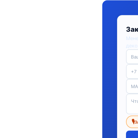
Зак
Мене
деко
🎙
З