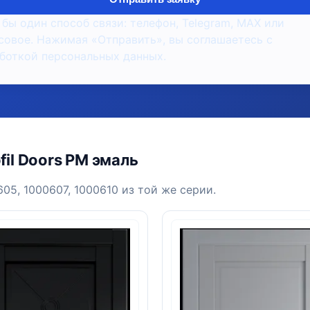
 бы один способ связи: телефон, Telegram, MAX или
совое. Нажимая «Отправить», вы соглашаетесь с
боткой персональных данных.
il Doors PM эмаль
05, 1000607, 1000610 из той же серии.