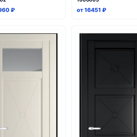
960 ₽
от 16451 ₽