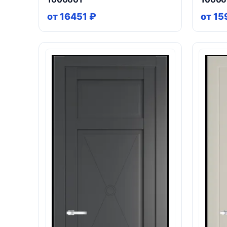
от 16451 ₽
от 15