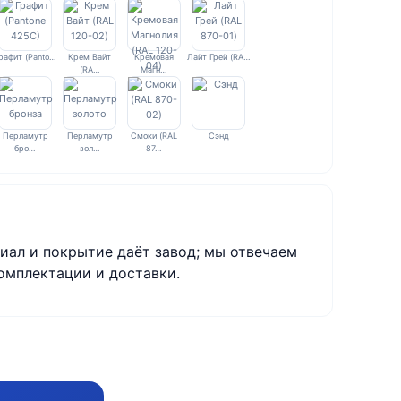
рафит (Panto…
Крем Вайт
Кремовая
Лайт Грей (RA…
(RA…
Магн…
Перламутр
Перламутр
Смоки (RAL
Сэнд
бро…
зол…
87…
иал и покрытие даёт завод; мы отвечаем
омплектации и доставки.