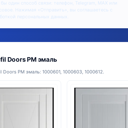
 бы один способ связи: телефон, Telegram, MAX или
совое. Нажимая «Отправить», вы соглашаетесь с
боткой персональных данных.
il Doors PM эмаль
l Doors PM эмаль: 1000601, 1000603, 1000612.