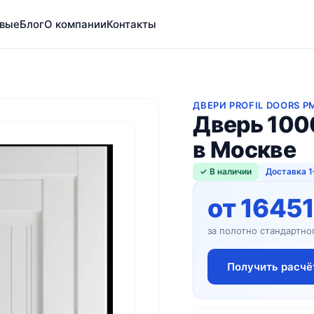
вые
Блог
О компании
Контакты
ДВЕРИ PROFIL DOORS P
Дверь 100
в Москве
✓ В наличии
Доставка 1
от 16451
за полотно стандартно
Получить расчё