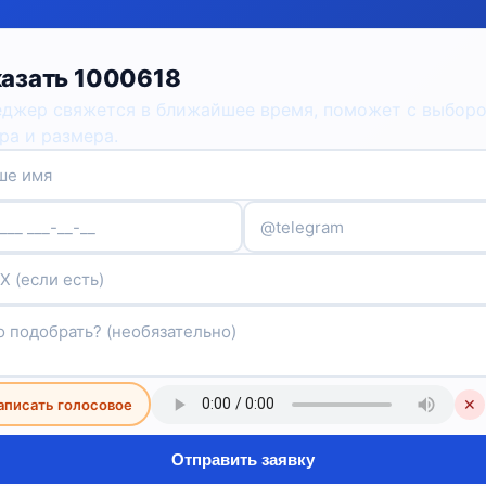
азать 1000618
джер свяжется в ближайшее время, поможет с выбор
ра и размера.
аписать голосовое
✕
Отправить заявку