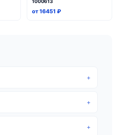
1000613
от 16451 ₽