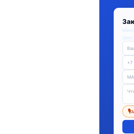
Зак
Мене
деко
🎙
З