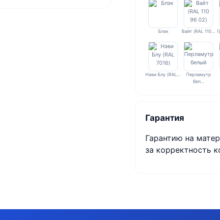
Блэк
Вайт (RAL 110…
Г
Нэви Блу (RAL…
Перламутр
бел…
Гарантия
Гарантию на матер
за корректность к