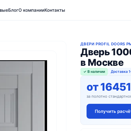
вые
Блог
О компании
Контакты
ДВЕРИ PROFIL DOORS P
Дверь 100
в Москве
✓ В наличии
Доставка 1
от 16451
за полотно стандартно
Получить расчё