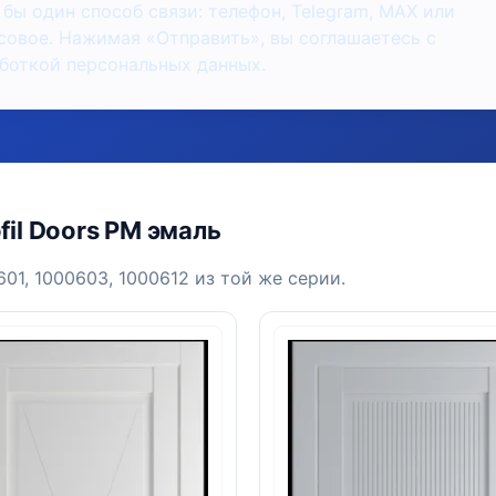
 бы один способ связи: телефон, Telegram, MAX или
совое. Нажимая «Отправить», вы соглашаетесь с
боткой персональных данных.
il Doors PM эмаль
01, 1000603, 1000612 из той же серии.