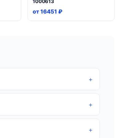
1000613
от 16451 ₽