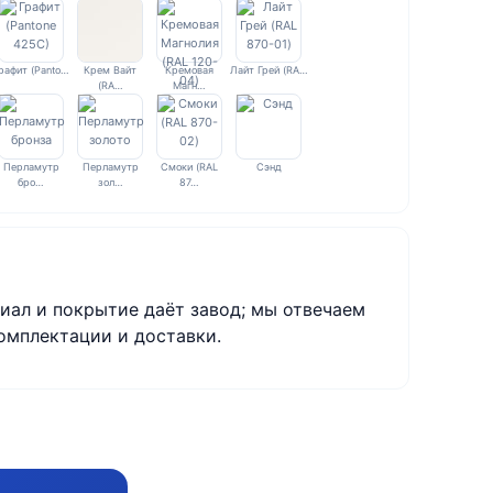
рафит (Panto…
Крем Вайт
Кремовая
Лайт Грей (RA…
(RA…
Магн…
Перламутр
Перламутр
Смоки (RAL
Сэнд
бро…
зол…
87…
иал и покрытие даёт завод; мы отвечаем
омплектации и доставки.