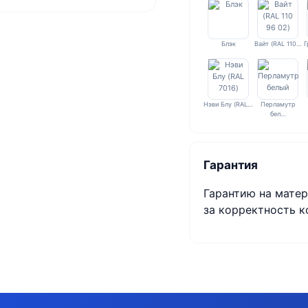
Блэк
Вайт (RAL 110…
Г
Нэви Блу (RAL…
Перламутр
бел…
Гарантия
Гарантию на матер
за корректность к