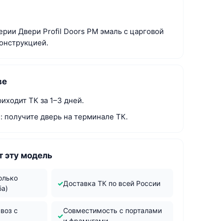
рии Двери Profil Doors PM эмаль с царговой
онструкцией.
ве
иходит ТК за 1–3 дней.
: получите дверь на терминале ТК.
 эту модель
олько
Доставка ТК по всей России
ба)
воз с
Совместимость с порталами
и фрамугами