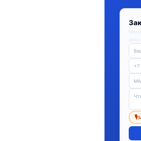
Зак
Мене
деко
🎙
З