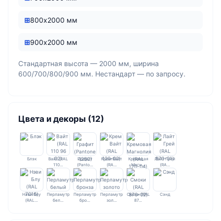
800х2000 мм
900х2000 мм
Стандартная высота — 2000 мм, ширина
600/700/800/900 мм. Нестандарт — по запросу.
Цвета и декоры (12)
Блэк
Вайт (RAL
Графит
Крем Вайт
Кремовая
Лайт Грей
110…
(Panto…
(RA…
Магн…
(RA…
Нэви Блу
Перламутр
Перламутр
Перламутр
Смоки (RAL
Сэнд
(RAL…
бел…
бро…
зол…
87…