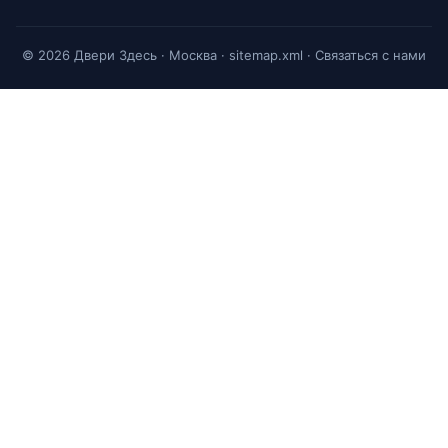
© 2026 Двери Здесь · Москва ·
sitemap.xml
·
Связаться с нами