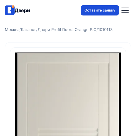
Двери
Оставить заявку
Москва
/
Каталог
/
Двери Profil Doors Orange P.O
/
1010113