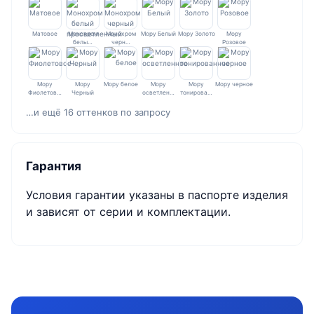
Матовое
Монохром
Монохром
Мору Белый
Мору Золото
Мору
белы…
черн…
Розовое
Мору
Мору
Мору белое
Мору
Мору
Мору черное
Фиолетов…
Черный
осветлен…
тонирова…
…и ещё 16 оттенков по запросу
Гарантия
Условия гарантии указаны в паспорте изделия
и зависят от серии и комплектации.