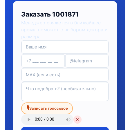
Заказать 1001871
Менеджер свяжется в ближайшее
время, поможет с выбором декора и
размера.
🎙
Записать голосовое
✕