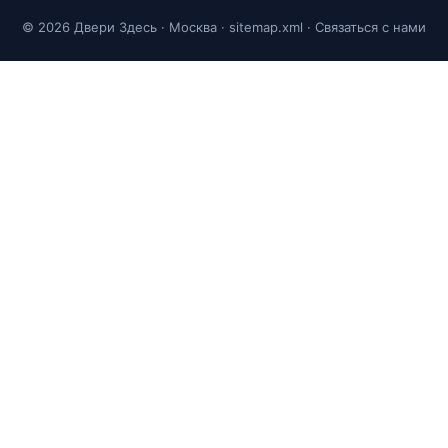
© 2026 Двери Здесь · Москва ·
sitemap.xml
·
Связаться с нами