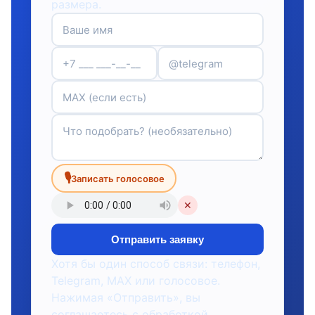
размера.
🎙
Записать голосовое
✕
Отправить заявку
Хотя бы один способ связи: телефон,
Telegram, MAX или голосовое.
Нажимая «Отправить», вы
соглашаетесь с обработкой