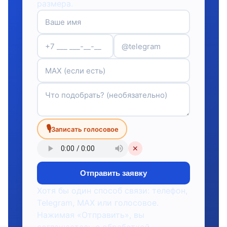
размера.
🎙
Записать голосовое
✕
Отправить заявку
Хотя бы один способ связи: телефон,
Telegram, MAX или голосовое.
Нажимая «Отправить», вы