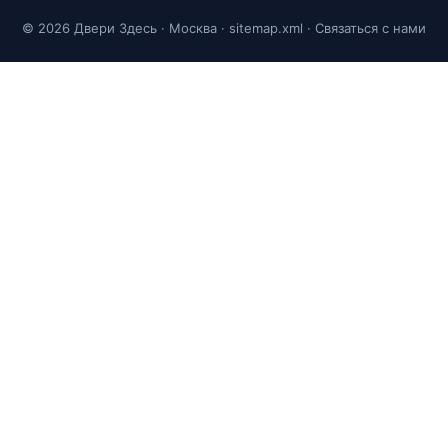
© 2026 Двери Здесь · Москва ·
sitemap.xml
·
Связаться с нами