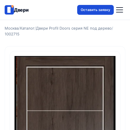
Двери
Оставить заявку
Москва
/
Каталог
/
Двери Profil Doors серия NE под дерево
/
1002715