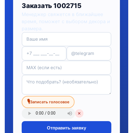
Заказать 1002715
Менеджер свяжется в ближайшее
время, поможет с выбором декора и
размера.
🎙
Записать голосовое
✕
Отправить заявку