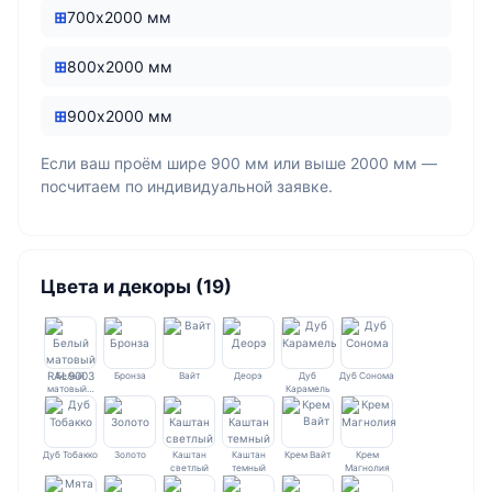
700х2000 мм
800х2000 мм
900х2000 мм
Если ваш проём шире 900 мм или выше 2000 мм —
посчитаем по индивидуальной заявке.
Цвета и декоры (19)
Белый
Бронза
Вайт
Деорэ
Дуб
Дуб Сонома
матовый…
Карамель
Дуб Тобакко
Золото
Каштан
Каштан
Крем Вайт
Крем
светлый
темный
Магнолия