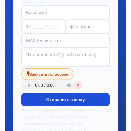
размера.
🎙
Записать голосовое
✕
Отправить заявку
Хотя бы один способ связи: телефон,
Telegram, MAX или голосовое.
Нажимая «Отправить», вы
соглашаетесь с обработкой