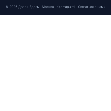
© 2026 Двери Здесь · Москва ·
sitemap.xml
·
Связаться с нами