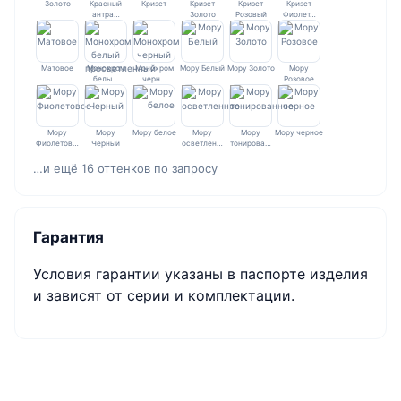
Золото
Красный
Кризет
Кризет
Кризет
Кризет
антра…
Золото
Розовый
Фиолет…
Матовое
Монохром
Монохром
Мору Белый
Мору Золото
Мору
белы…
черн…
Розовое
Мору
Мору
Мору белое
Мору
Мору
Мору черное
Фиолетов…
Черный
осветлен…
тонирова…
…и ещё 16 оттенков по запросу
Гарантия
Условия гарантии указаны в паспорте изделия
и зависят от серии и комплектации.