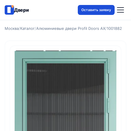
Двери
Оставить заявку
Москва
/
Каталог
/
Алюминиевые двери Profil Doors AX
/
1001882