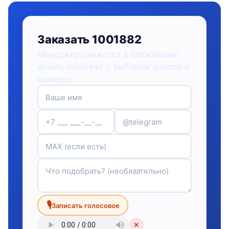
Заказать 1001882
Менеджер свяжется в ближайшее
время, поможет с выбором декора и
размера.
🎙
Записать голосовое
✕