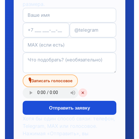
размера.
🎙
Записать голосовое
✕
Отправить заявку
Хотя бы один способ связи: телефон,
Telegram, MAX или голосовое.
Нажимая «Отправить», вы