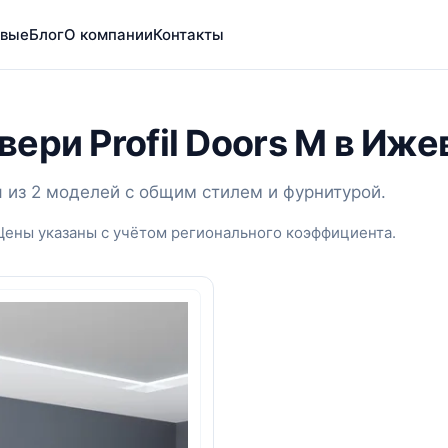
вые
Блог
О компании
Контакты
ери Profil Doors M в Иже
я из 2 моделей с общим стилем и фурнитурой.
Цены указаны с учётом регионального коэффициента.