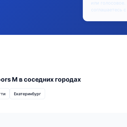
или голосовое.
соглашаетесь с
oors M в соседних городах
тти
Екатеринбург