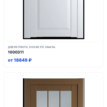
ДВЕРИ PROFIL DOORS PD ЭМАЛЬ
1000311
от 18849 ₽