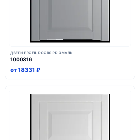
ДВЕРИ PROFIL DOORS PD ЭМАЛЬ
1000316
от 18331 ₽