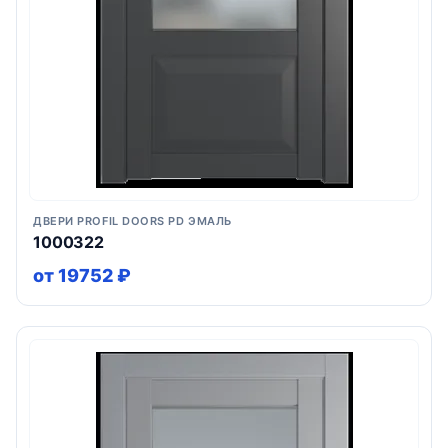
ДВЕРИ PROFIL DOORS PD ЭМАЛЬ
1000322
от 19752 ₽