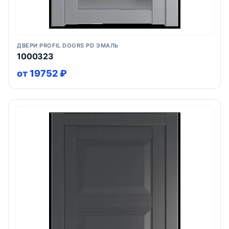
ДВЕРИ PROFIL DOORS PD ЭМАЛЬ
1000323
от 19752 ₽