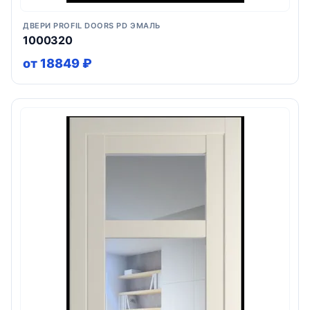
ДВЕРИ PROFIL DOORS PD ЭМАЛЬ
1000320
от 18849 ₽