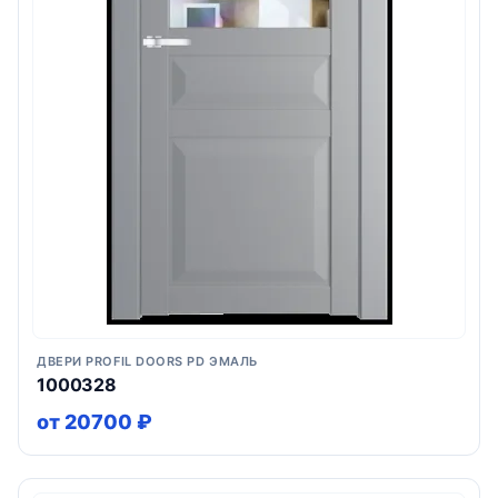
ДВЕРИ PROFIL DOORS PD ЭМАЛЬ
1000328
от 20700 ₽