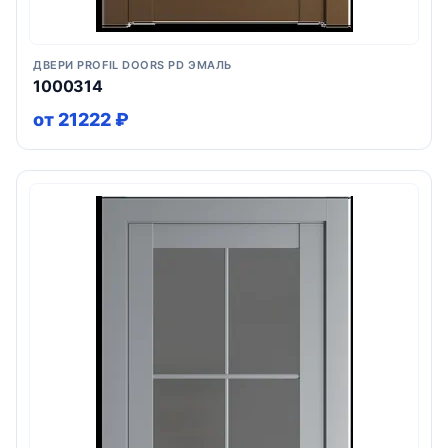
ДВЕРИ PROFIL DOORS PD ЭМАЛЬ
1000314
от 21222 ₽