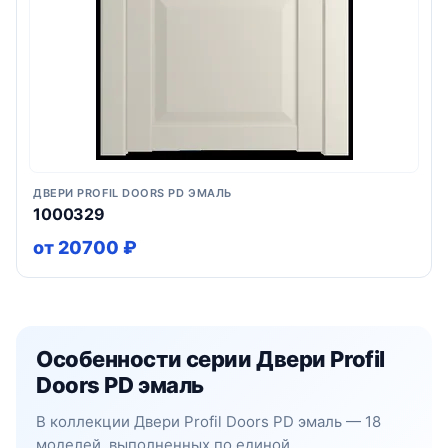
ДВЕРИ PROFIL DOORS PD ЭМАЛЬ
1000329
от 20700 ₽
Особенности серии Двери Profil
Doors PD эмаль
В коллекции Двери Profil Doors PD эмаль — 18
моделей, выполненных по единой