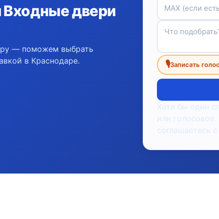
и Входные двери
ору — поможем выбрать
авкой в Краснодаре.
🎙
Записать голо
Хотя бы один с
или голосовое.
соглашаетесь с