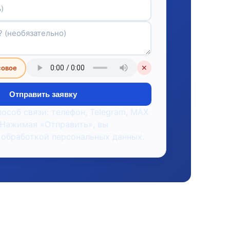
совое
✕
Отправить заявку
пособ связи: телефон, Telegram, MAX
 Нажимая «Отправить», вы
 обработкой персональных данных.