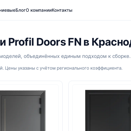
ниевые
Блог
О компании
Контакты
 Profil Doors FN в Красн
3 моделей, объединённых единым подходом к сборке.
й. Цены указаны с учётом регионального коэффициента.