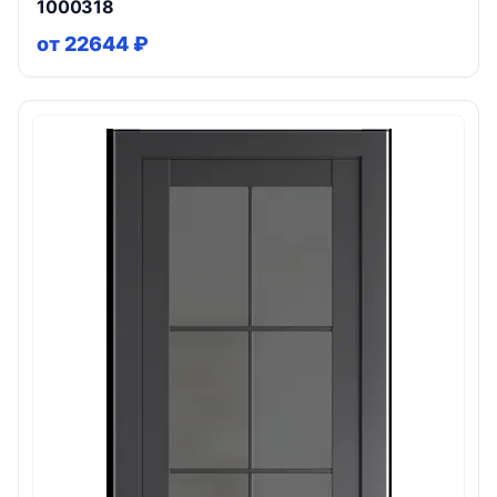
1000318
от 22644 ₽