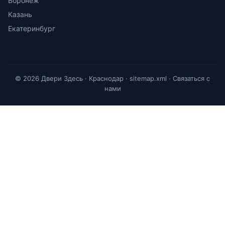
Воронеж
Казань
Екатеринбург
© 2026 Двери Здесь · Краснодар ·
sitemap.xml
·
Связаться с
нами