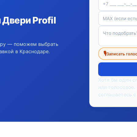
Двери Profil
ору — поможем выбрать
авкой в Краснодаре.
🎙
Записать голо
Хотя бы один с
или голосовое.
соглашаетесь с