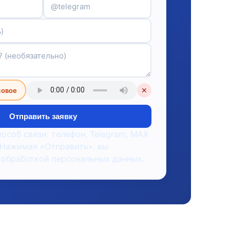
совое
✕
Отправить заявку
пособ связи: телефон, Telegram, MAX
 Нажимая «Отправить», вы
 обработкой персональных данных.