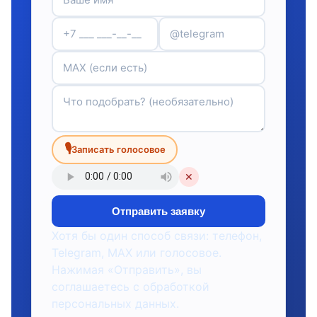
🎙
Записать голосовое
✕
Отправить заявку
Хотя бы один способ связи: телефон,
Telegram, MAX или голосовое.
Нажимая «Отправить», вы
соглашаетесь с обработкой
персональных данных.