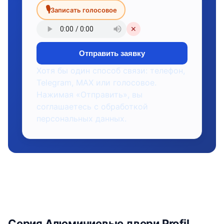
🎙
Записать голосовое
✕
Отправить заявку
Хотя бы один способ связи: телефон,
Telegram, MAX или голосовое.
Нажимая «Отправить», вы
соглашаетесь с обработкой
персональных данных.
Серия Алюминиевые двери Profil