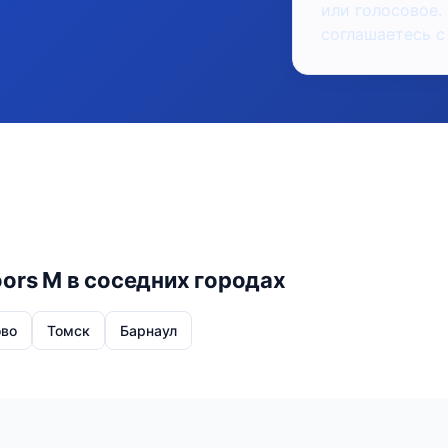
или голосовое.
соглашаетесь с
oors M в соседних городах
во
Томск
Барнаул