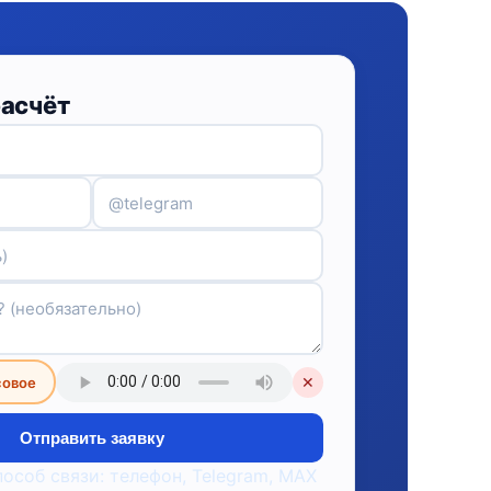
расчёт
совое
✕
Отправить заявку
пособ связи: телефон, Telegram, MAX