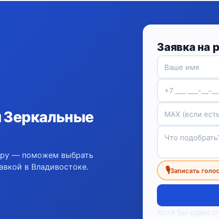
Заявка на 
и Зеркальные
ору — поможем выбрать
авкой в Владивостоке.
🎙
Записать голо
Хотя бы один с