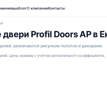
миниевые
Блог
О компании
Контакты
AP
вери Profil Doors AP в 
делей; различаются рисунком полотна и декорами.
дней. Цены указаны с учётом регионального коэффициента.