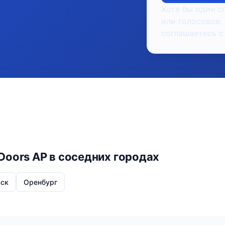
Хотя бы один с
или голосовое.
соглашаетесь с
Doors AP в соседних городах
ск
Оренбург