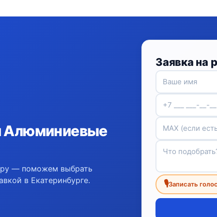
Заявка на 
ии Алюминиевые
ору — поможем выбрать
авкой в Екатеринбурге.
🎙
Записать голо