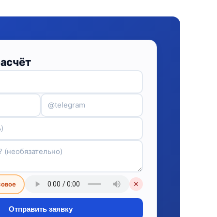
расчёт
совое
✕
Отправить заявку