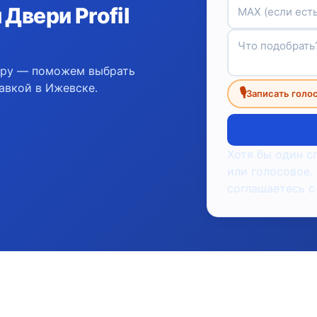
Двери Profil
ору — поможем выбрать
авкой в Ижевске.
🎙
Записать голо
Хотя бы один с
или голосовое.
соглашаетесь с