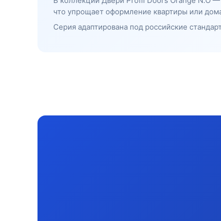
В коллекции Двери Profil Doors Orange N.O 
что упрощает оформление квартиры или дома
Серия адаптирована под российские стандарт