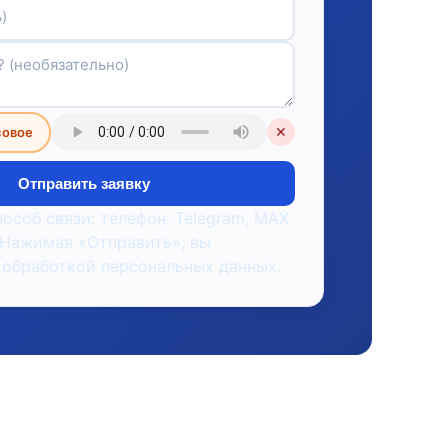
совое
✕
Отправить заявку
пособ связи: телефон, Telegram, MAX
 Нажимая «Отправить», вы
 обработкой персональных данных.