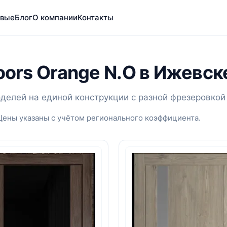
вые
Блог
О компании
Контакты
oors Orange N.O в Ижевск
оделей на единой конструкции с разной фрезеровкой
Цены указаны с учётом регионального коэффициента.