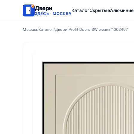
Двери
Каталог
Скрытые
Алюминие
ЗДЕСЬ · МОСКВА
Москва
/
Каталог
/
Двери Profil Doors SW эмаль
/
1003407