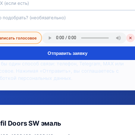
аписать голосовое
✕
Отправить заявку
 бы один способ связи: телефон, Telegram, MAX или
совое. Нажимая «Отправить», вы соглашаетесь с
боткой персональных данных.
il Doors SW эмаль