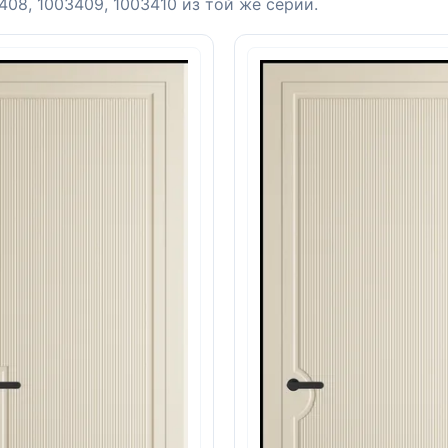
08, 1003409, 1003410 из той же серии.