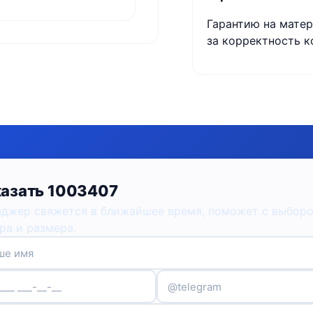
Гарантию на матер
за корректность к
азать 1003407
джер свяжется в ближайшее время, поможет с выбор
ра и размера.