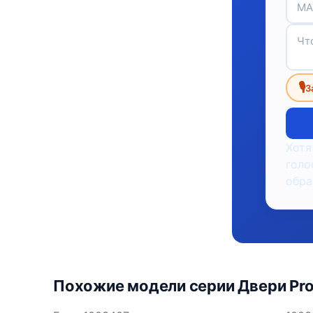
🎙
З
Хотя
голо
обра
Похожие модели серии Двери Prof