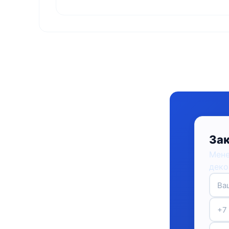
Зак
Мене
деко