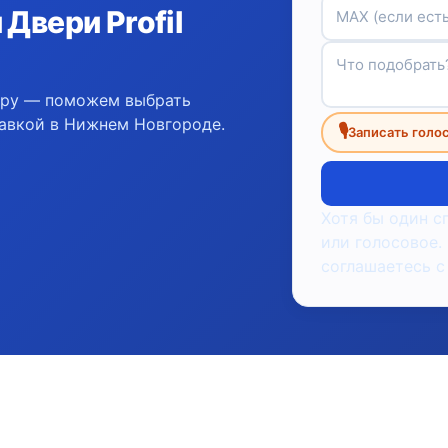
Двери Profil
ору — поможем выбрать
авкой в Нижнем Новгороде.
🎙
Записать голо
Хотя бы один с
или голосовое.
соглашаетесь с