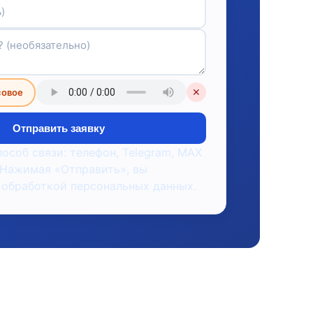
совое
✕
Отправить заявку
пособ связи: телефон, Telegram, MAX
 Нажимая «Отправить», вы
 обработкой персональных данных.