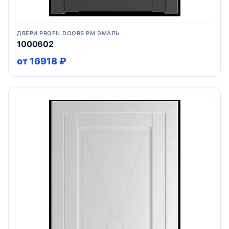
ДВЕРИ PROFIL DOORS PM ЭМАЛЬ
1000602
от 16918 ₽