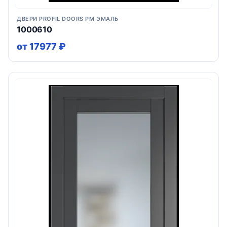
ДВЕРИ PROFIL DOORS PM ЭМАЛЬ
1000610
от 17977 ₽