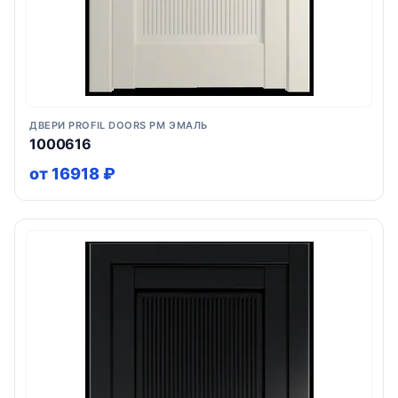
ДВЕРИ PROFIL DOORS PM ЭМАЛЬ
1000616
от 16918 ₽