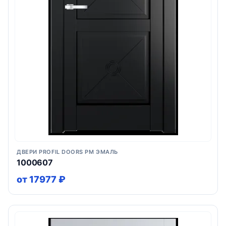
ДВЕРИ PROFIL DOORS PM ЭМАЛЬ
1000607
от 17977 ₽