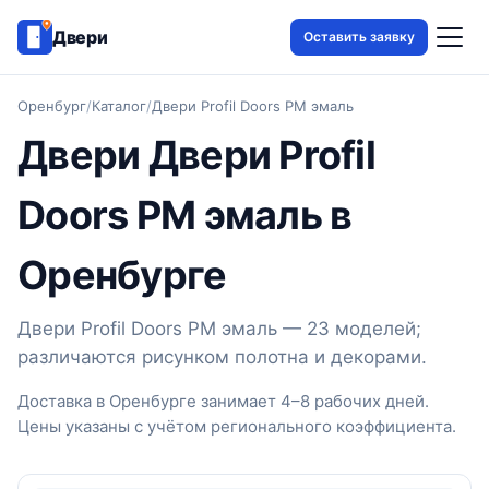
Двери
Оставить заявку
Оренбург
/
Каталог
/
Двери Profil Doors PM эмаль
Двери Двери Profil
Doors PM эмаль в
Оренбурге
Двери Profil Doors PM эмаль — 23 моделей;
различаются рисунком полотна и декорами.
Доставка в Оренбурге занимает 4–8 рабочих дней.
Цены указаны с учётом регионального коэффициента.