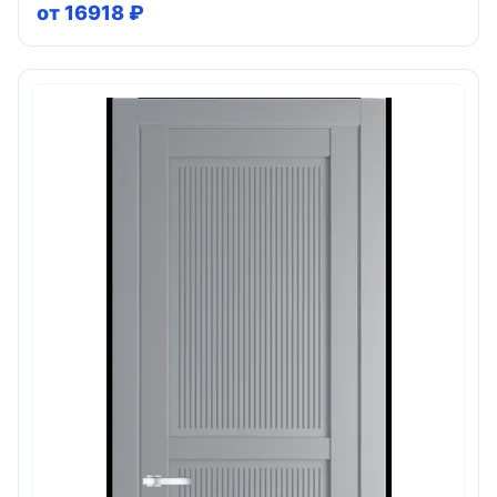
от 16918 ₽