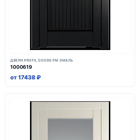
ДВЕРИ PROFIL DOORS PM ЭМАЛЬ
1000619
от 17438 ₽