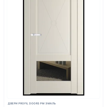
ДВЕРИ PROFIL DOORS PM ЭМАЛЬ