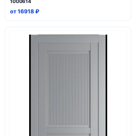
1000614
от 16918 ₽