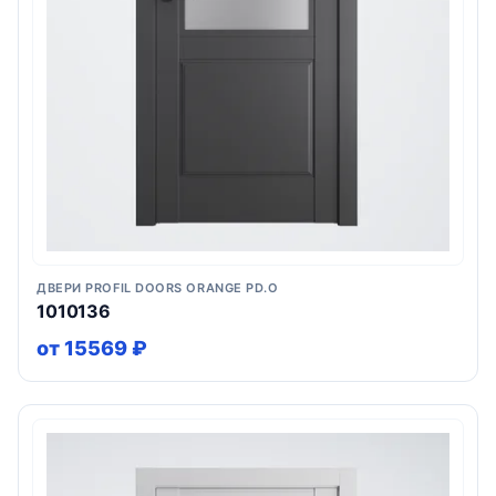
ДВЕРИ PROFIL DOORS ORANGE PD.O
1010136
от 15569 ₽