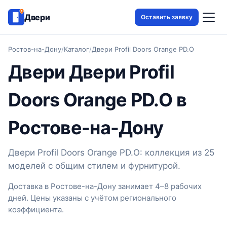
Двери
Оставить заявку
Ростов-на-Дону
/
Каталог
/
Двери Profil Doors Orange PD.O
Двери Двери Profil
Doors Orange PD.O в
Ростове-на-Дону
Двери Profil Doors Orange PD.O: коллекция из 25
моделей с общим стилем и фурнитурой.
Доставка в Ростове-на-Дону занимает 4–8 рабочих
дней. Цены указаны с учётом регионального
коэффициента.