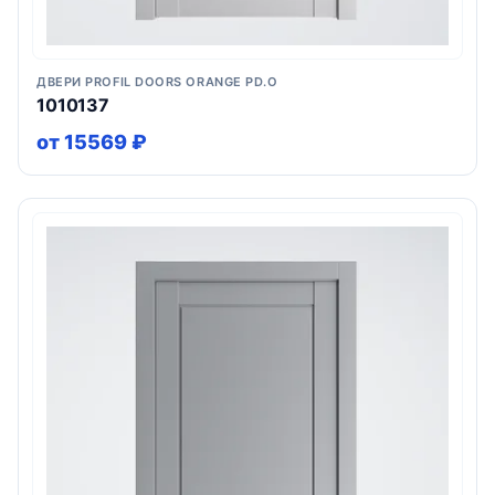
ДВЕРИ PROFIL DOORS ORANGE PD.O
1010137
от 15569 ₽