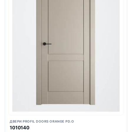
ДВЕРИ PROFIL DOORS ORANGE PD.O
1010140