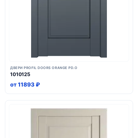
ДВЕРИ PROFIL DOORS ORANGE PD.O
1010125
от 11893 ₽