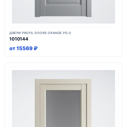
ДВЕРИ PROFIL DOORS ORANGE PD.O
1010144
от 15569 ₽