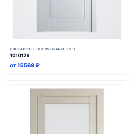
ДВЕРИ PROFIL DOORS ORANGE PD.O
1010129
от 15569 ₽