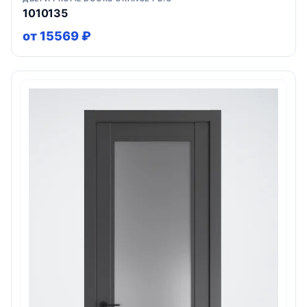
1010135
от 15569 ₽