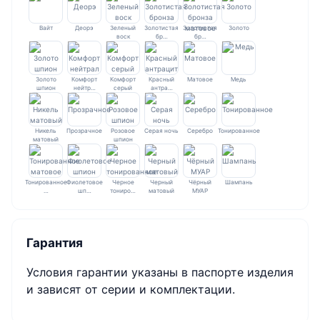
Вайт
Деорэ
Зеленый
Золотистая
Золотистая
Золото
воск
бр…
бр…
Золото
Комфорт
Комфорт
Красный
Матовое
Медь
шпион
нейтр…
серый
антра…
Никель
Прозрачное
Розовое
Серая ночь
Серебро
Тонированное
матовый
шпион
Тонированное
Фиолетовое
Черное
Черный
Чёрный
Шампань
…
шп…
тониро…
матовый
МУАР
Гарантия
Условия гарантии указаны в паспорте изделия
и зависят от серии и комплектации.