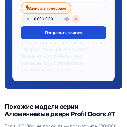
🎙
Записать голосовое
✕
Отправить заявку
Хотя бы один способ связи: телефон,
Telegram, MAX или голосовое.
Нажимая «Отправить», вы
соглашаетесь с обработкой
персональных данных.
Похожие модели серии
Алюминиевые двери Profil Doors AT
Если 1001864 не подошла — посмотрите 1001868,