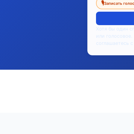
🎙
Записать голо
Хотя бы один с
или голосовое.
соглашаетесь с