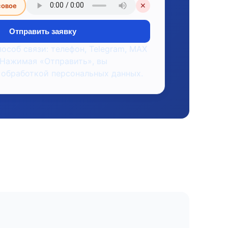
совое
✕
Отправить заявку
пособ связи: телефон, Telegram, MAX
 Нажимая «Отправить», вы
 обработкой персональных данных.