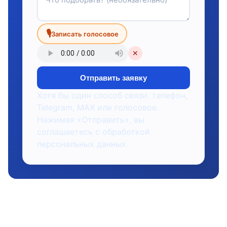
🎙
Записать голосовое
✕
Отправить заявку
Хотя бы один способ связи: телефон,
Telegram, MAX или голосовое.
Нажимая «Отправить», вы
соглашаетесь с обработкой
персональных данных.