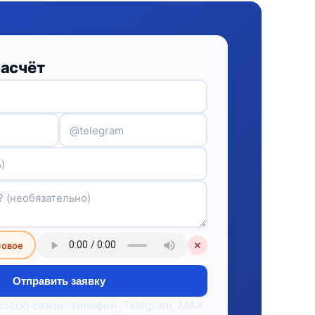
расчёт
совое
✕
Отправить заявку
пособ связи: телефон, Telegram, MAX