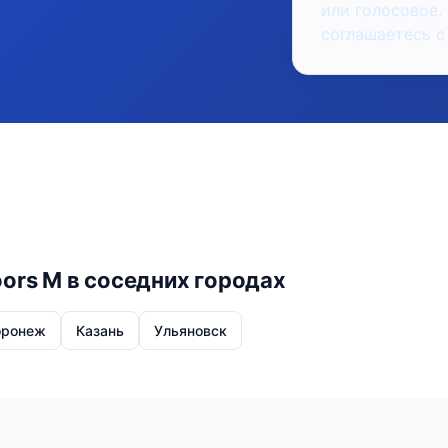
или голосовое.
соглашаетесь с
oors M в соседних городах
оронеж
Казань
Ульяновск