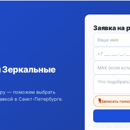
Заявка на 
и Зеркальные
ору — поможем выбрать
авкой в Санкт-Петербурге.
🎙
Записать голо
Хотя бы один с