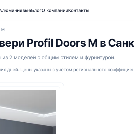
Алюминиевые
Блог
О компании
Контакты
s M
ери Profil Doors M в Сан
я из 2 моделей с общим стилем и фурнитурой.
чих дней. Цены указаны с учётом регионального коэффициен