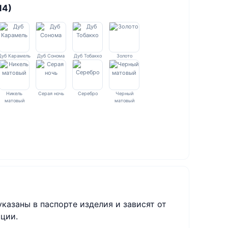
14)
Дуб Карамель
Дуб Сонома
Дуб Тобакко
Золото
Никель
Серая ночь
Серебро
Черный
матовый
матовый
указаны в паспорте изделия и зависят от
ции.