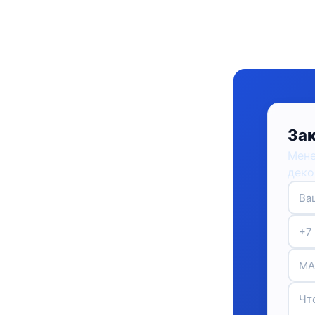
Зак
Мене
деко