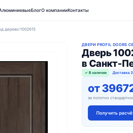
Алюминиевые
Блог
О компании
Контакты
под дерево
/
1002615
ДВЕРИ PROFIL DOORS С
Дверь 100
в Санкт-П
✓ В наличии
Доставка 2
от 3967
за полотно стандартно
Получить расчё