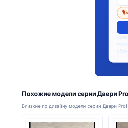
🎙
З
Хотя
голо
обра
Похожие модели серии Двери Prof
Близкие по дизайну модели серии Двери Profil