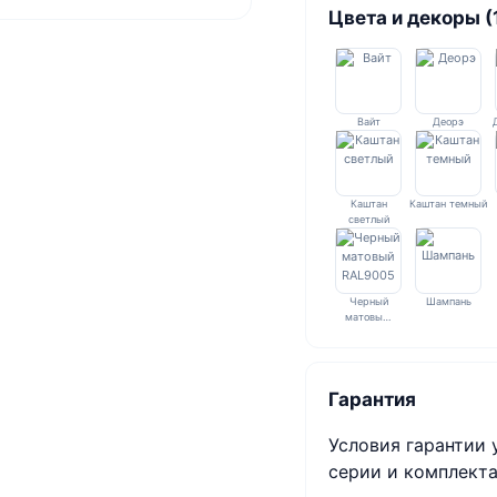
Цвета и декоры (
Вайт
Деорэ
Каштан
Каштан темный
светлый
Черный
Шампань
матовы…
Гарантия
Условия гарантии 
серии и комплекта