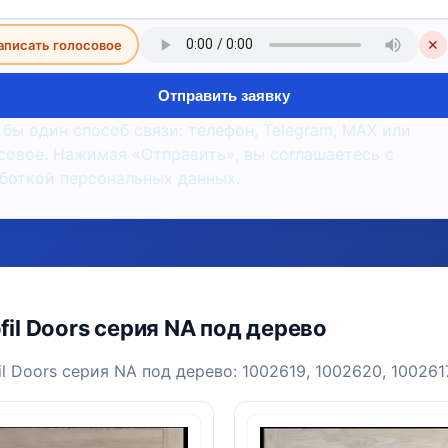
аписать голосовое
✕
Отправить заявку
 бы один способ связи: телефон, Telegram, MAX или
совое. Нажимая «Отправить», вы соглашаетесь с
боткой персональных данных.
il Doors серия NA под дерево
 Doors серия NA под дерево: 1002619, 1002620, 1002617