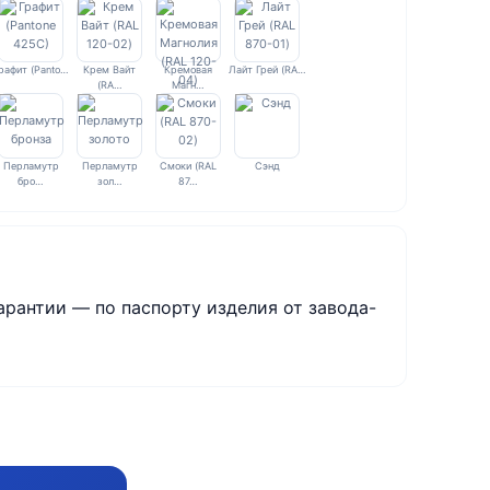
рафит (Panto…
Крем Вайт
Кремовая
Лайт Грей (RA…
(RA…
Магн…
Перламутр
Перламутр
Смоки (RAL
Сэнд
бро…
зол…
87…
арантии — по паспорту изделия от завода-