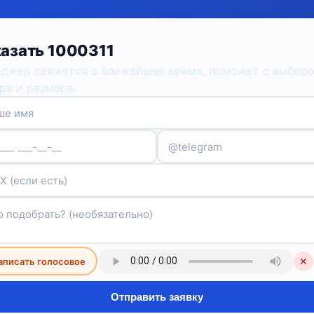
азать 1000311
джер свяжется в ближайшее время, поможет с выбор
ра и размера.
аписать голосовое
✕
Отправить заявку