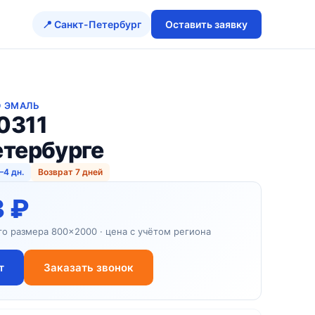
📍 Санкт-Петербург
Оставить заявку
D ЭМАЛЬ
0311
етербурге
–4 дн.
Возврат 7 дней
3 ₽
го размера 800×2000 · цена с учётом региона
т
Заказать звонок