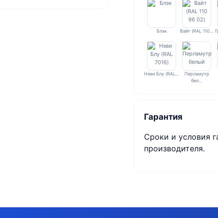
Блэк
Вайт (RAL 110…
Г
Нэви Блу (RAL…
Перламутр
бел…
Гарантия
Сроки и условия г
производителя.