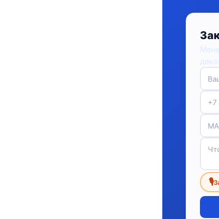
Зак
Мене
деко
🎙
З