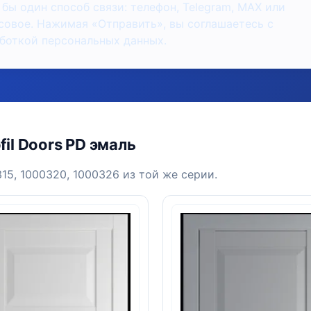
 бы один способ связи: телефон, Telegram, MAX или
совое. Нажимая «Отправить», вы соглашаетесь с
боткой персональных данных.
il Doors PD эмаль
15, 1000320, 1000326 из той же серии.