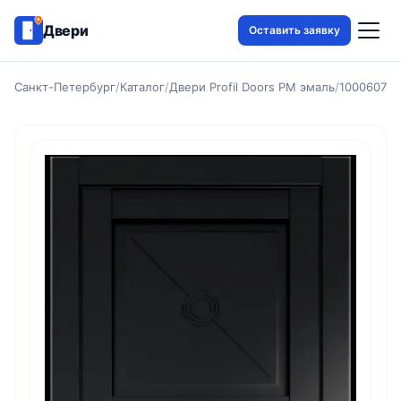
Двери
Оставить заявку
Санкт-Петербург
/
Каталог
/
Двери Profil Doors PM эмаль
/
1000607