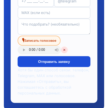
🎙
Записать голосовое
✕
Отправить заявку
Хотя бы один способ связи: телефон,
Telegram, MAX или голосовое.
Нажимая «Отправить», вы
соглашаетесь с обработкой
персональных данных.