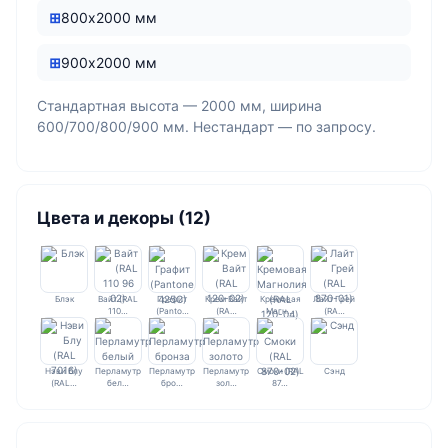
800х2000 мм
900х2000 мм
Стандартная высота — 2000 мм, ширина
600/700/800/900 мм. Нестандарт — по запросу.
Цвета и декоры (12)
Блэк
Вайт (RAL
Графит
Крем Вайт
Кремовая
Лайт Грей
110…
(Panto…
(RA…
Магн…
(RA…
Нэви Блу
Перламутр
Перламутр
Перламутр
Смоки (RAL
Сэнд
(RAL…
бел…
бро…
зол…
87…