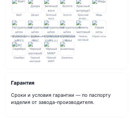
Вайт
Деорэ
Зеленый
Золото
Красный
Медь
воск
антра…
Натуральный
Натуральный
Натуральный
Натуральный
Никель
Серая ночь
ш…
ш…
ш…
ш…
матовый
Серебро
Черный
Чёрный
Шампань
матовый
МУАР
Гарантия
Сроки и условия гарантии — по паспорту
изделия от завода-производителя.