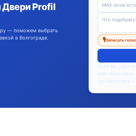
Двери Profil
ору — поможем выбрать
авкой в Волгограде.
🎙
Записать голо
Хотя бы один с
или голосовое.
соглашаетесь с