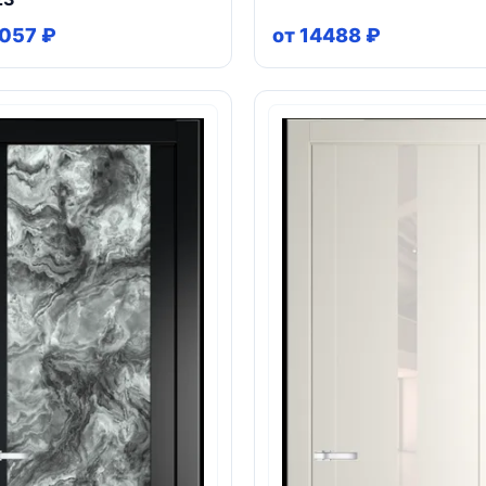
057 ₽
от 14488 ₽