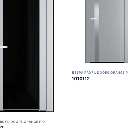
ДВЕРИ PROFIL DOORS ORANGE P
1010112
ROFIL DOORS ORANGE P.O
23