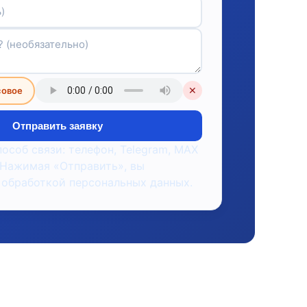
совое
✕
Отправить заявку
пособ связи: телефон, Telegram, MAX
 Нажимая «Отправить», вы
 обработкой персональных данных.